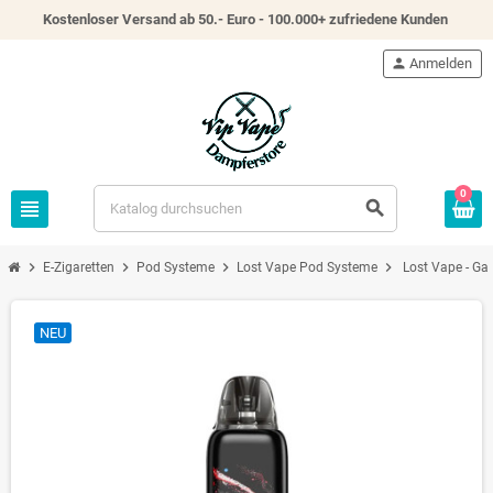
Kostenloser Versand ab 50.- Euro - 100.000+ zufriedene Kunden
person
Anmelden
0
view_headline
search
chevron_right
chevron_right
chevron_right
chevron_right
E-Zigaretten
Pod Systeme
Lost Vape Pod Systeme
Lost Vape - Ga
NEU