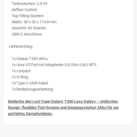
Tankvolumen: 2,5 ml
Airflow Control
Top-Filling-System
Maße: 30 x 20 x 114,8 mm
Gewicht: 60 Gramm
USB-C Anschluss
Lieferumfang
1x Galaxy T360 Akku
1x Ursa V3 Pod mit integrierter 0,8 Ohm Coil | MTL
1x Lanyard
1x O-Ring
1x Type C-USB-Kabel
1x Bedienungsanleitung
Entdecke den Lost Vape Galaxy T360 Lava Galaxy – stylisches
Design, flexibles Pod-System und leistungsstarker Akku für ein
perfektes Dampferlebnis.