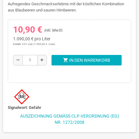
Aufregendes Geschmackserlebnis mit der köstlichen Kombination
aus Blaubeeren und sauren Himbeeren.
10,90 €
inkl. MwSt.
1.090,00 € pro Liter
Enthält: 0.01 Liter (1.090,00 € / Liter)
shopping_cart
remove
add
IN DEN WARENKORB
Signalwort: Gefahr
AUSZEICHNUNG GEMÄSS CLP-VERORDNUNG (EG) N
R. 1272/2008