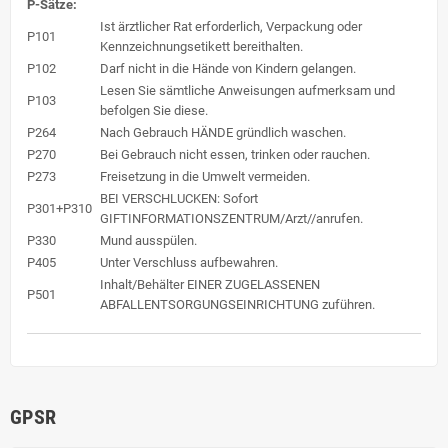
P-Sätze:
Ist ärztlicher Rat erforderlich, Verpackung oder
P101
Kennzeichnungsetikett bereithalten.
P102
Darf nicht in die Hände von Kindern gelangen.
Lesen Sie sämtliche Anweisungen aufmerksam und
P103
befolgen Sie diese.
P264
Nach Gebrauch HÄNDE gründlich waschen.
P270
Bei Gebrauch nicht essen, trinken oder rauchen.
P273
Freisetzung in die Umwelt vermeiden.
BEI VERSCHLUCKEN: Sofort
P301+P310
GIFTINFORMATIONSZENTRUM/Arzt//anrufen.
P330
Mund ausspülen.
P405
Unter Verschluss aufbewahren.
Inhalt/Behälter EINER ZUGELASSENEN
P501
ABFALLENTSORGUNGSEINRICHTUNG zuführen.
GPSR