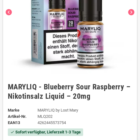
chevron_left
chevron_right
MARYLIQ - Blueberry Sour Raspberry –
Nikotinsalz Liquid – 20mg
Marke
MARYLIQ by Lost Mary
Artikel-Nr.
MLQ202
EAN13
4262445573754
Sofort verfügbar, Lieferzeit 1-3 Tage
check