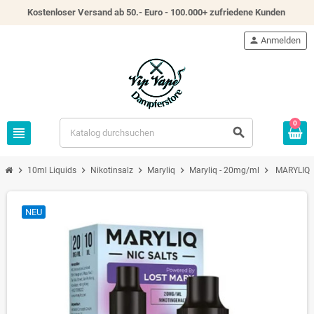
Kostenloser Versand ab 50.- Euro - 100.000+ zufriedene Kunden
person
Anmelden
0
view_headline
search
chevron_right
chevron_right
chevron_right
chevron_right
chevron_right
10ml Liquids
Nikotinsalz
Maryliq
Maryliq - 20mg/ml
MARYLIQ -
NEU