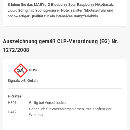
Erleben Sie das MARYLIQ Blueberry Sour Raspberry Nikotinsalz
Liquid 20mg mit fruchtig-saurer Note, sanfter Nikotinzufuhr und
hochwertiger Qualität für ein intensives Dampferlebnis.
Auszeichnung gemäß CLP-Verordnung (EG) Nr.
1272/2008
GHS06
Signalwort: Gefahr
H-Sätze:
H301
Giftig bei Verschlucken.
Schädlich für Wasserorganismen, mit langfristiger
H412
Wirkung.