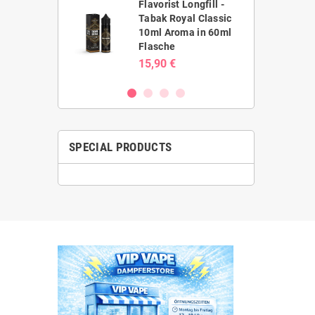
Flavorist Longfill -
pe - Galaxy
Tabak Royal Classic
Lava Galaxy
10ml Aroma in 60ml
€
Flasche
15,90 €
SPECIAL PRODUCTS