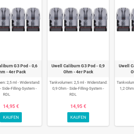
aliburn G3 Pod - 0,6
Uwell Caliburn G3 Pod - 0,9
Uwell C
hm - 4er Pack
Ohm - 4er Pack
O
n: 2,5 ml - Widerstand:
Tankvolumen: 2,5 ml - Widerstand:
Tankvolum
- Side-Filling-System -
0,9 Ohm - Side-Filling-System -
1,2 Ohm 
RDL
RDL
14,95 €
14,95 €
KAUFEN
KAUFEN