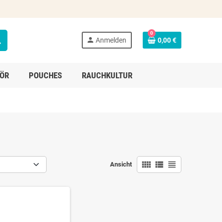
0
ch
person
Anmelden
0,00 €
ÖR
POUCHES
RAUCHKULTUR
view_comfy
view_list
view_headline
Ansicht