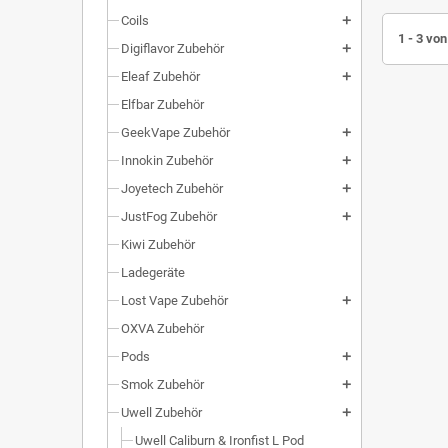
Coils
add
1 - 3 von
Digiflavor Zubehör
add
Eleaf Zubehör
add
Elfbar Zubehör
GeekVape Zubehör
add
Innokin Zubehör
add
Joyetech Zubehör
add
JustFog Zubehör
add
Kiwi Zubehör
Ladegeräte
Lost Vape Zubehör
add
OXVA Zubehör
Pods
add
Smok Zubehör
add
Uwell Zubehör
add
Uwell Caliburn & Ironfist L Pod