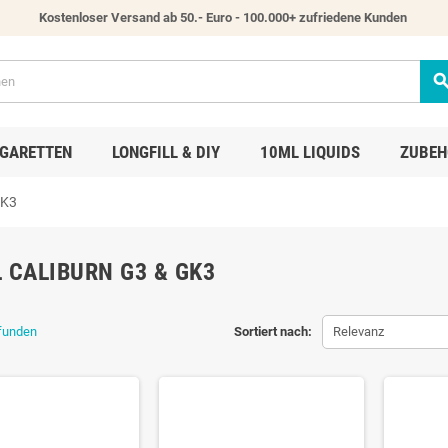
Kostenloser Versand ab 50.- Euro - 100.000+ zufriedene Kunden
sear
IGARETTEN
LONGFILL & DIY
10ML LIQUIDS
ZUBEH
GK3
 CALIBURN G3 & GK3
efunden
Sortiert nach:
Relevanz