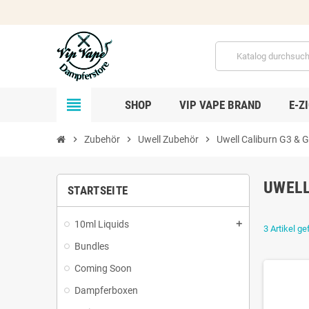
view_headline
SHOP
VIP VAPE BRAND
E-Z
chevron_right
Zubehör
chevron_right
Uwell Zubehör
chevron_right
Uwell Caliburn G3 & 
UWELL
STARTSEITE
10ml Liquids
add
3 Artikel g
Bundles
Coming Soon
Dampferboxen