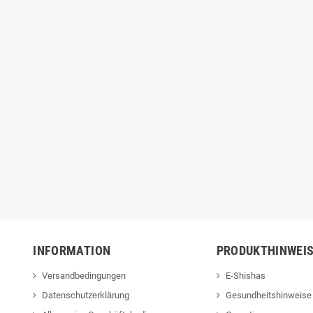
Ruby Vanilla - 10ml
Cream Coffee - 5ml
Aroma in 60ml
Aroma in 60ml
Flasche
Longfill Flasche
13,90 €
13,90 €
INFORMATION
PRODUKTHINWEI
Versandbedingungen
E-Shishas
Datenschutzerklärung
Gesundheitshinweise