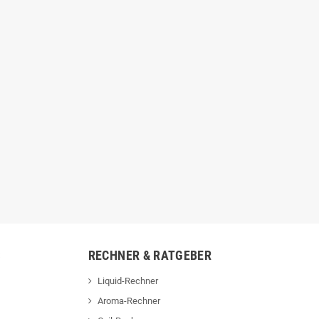
Flavorist Longfill -
Lost Vape - Galaxy
Tabak Royal Classic
T360 - Lava Galaxy
10ml Aroma in 60ml
14,99 €
Flasche
15,90 €
S
RECHNER & RATGEBER
Liquid-Rechner
Aroma-Rechner