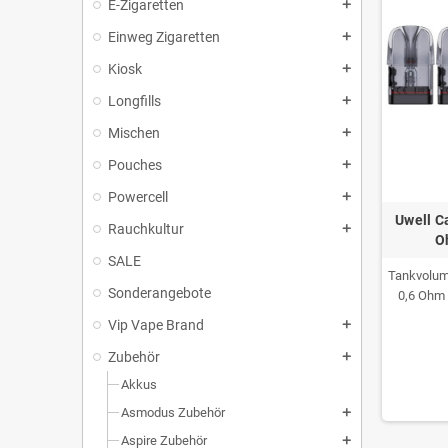
E-Zigaretten
add
Einweg Zigaretten
add
Kiosk
add
Longfills
add
Mischen
add
Pouches
add
Powercell
add
Uwell C
Rauchkultur
add
O
SALE
Tankvolume
Sonderangebote
0,6 Ohm 
Vip Vape Brand
add
Zubehör
add
Akkus
Asmodus Zubehör
add
Aspire Zubehör
add