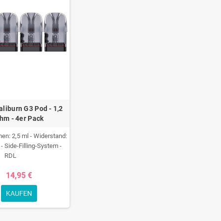
aliburn G3 Pod - 1,2
hm - 4er Pack
en: 2,5 ml - Widerstand:
- Side-Filling-System -
RDL
14,95 €
KAUFEN